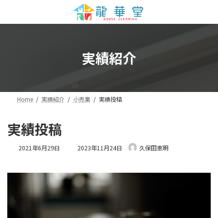
コ
ナ
ン
ビ
テ
ゲ
ン
ー
ツ
シ
実績紹介
へ
ョ
ス
ン
キ
に
ッ
移
プ
動
Home
実績紹介
小売業
実績投稿
実績投稿
最
2021年6月29日
2023年11月24日
久保田恵明
終
更
新
日
時
: